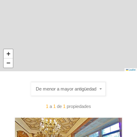
+
−
Leaflet
De menor a mayor antigüedad
1
a
1
de
1
propiedades