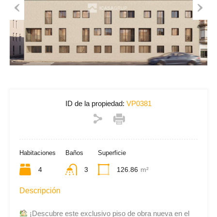
Previous
Next
ID de la propiedad:
VP0381
Habitaciones
Baños
Superficie
4
3
126.86
m²
Descripción
¡Descubre este exclusivo piso de obra nueva en el