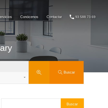
Servicios
Conócenos
Contactar
93 588 73 69
ervicios
Conócenos
Contactar
93 588 73 69
rary
Buscar
Buscar: