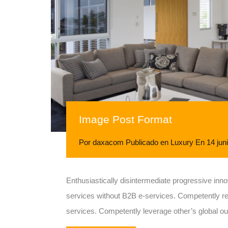
Image Post Format
Por
daxacom
Publicado en
Luxury
En
14 jun
Enthusiastically disintermediate progressive innov
services without B2B e-services. Competently rev
services. Competently leverage other’s global out