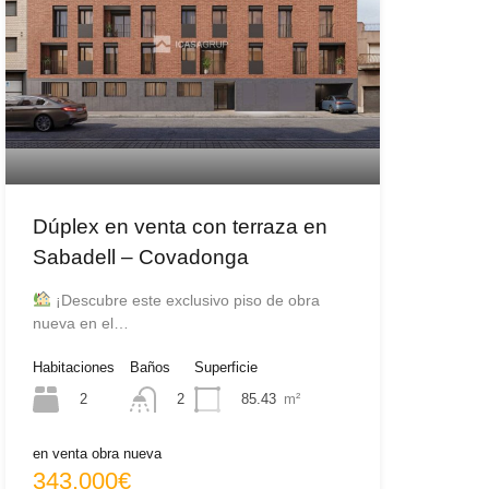
Dúplex en venta con terraza en
Sabadell – Covadonga
¡Descubre este exclusivo piso de obra
nueva en el…
Habitaciones
Baños
Superficie
2
85.43
m²
2
en venta obra nueva
343.000€