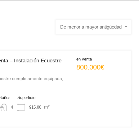
De menor a mayor antigüedad
en venta
nta – Instalación Ecuestre
800.000€
cuestre completamente equipada,
Baños
Superficie
m²
915.00
4