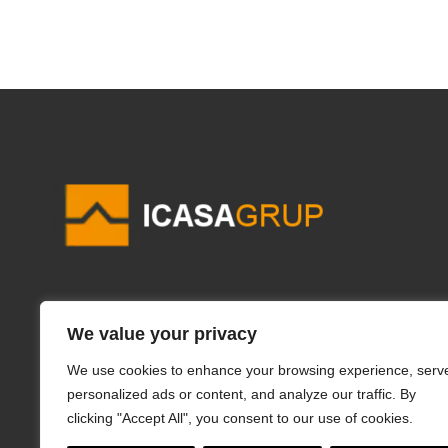
Carrer Rafael Casanovas, 15 – 08191 Rubí (Barcelona)
We value your privacy
Tel.:
620 830 723
/
93 588 73 69
We use cookies to enhance your browsing experience, serv
Horario: Lunes a Viernes de 9.00h. a 14.00h. – 16.00h. a 19.
personalized ads or content, and analyze our traffic. By
clicking "Accept All", you consent to our use of cookies.