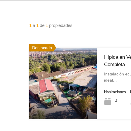
1
a
1
de
1
propiedades
Destacado
Hípica en Ve
Completa
Instalación e
ideal…
Habitaciones
4