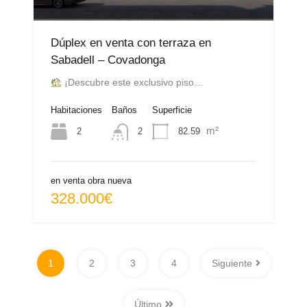
Dúplex en venta con terraza en
Sabadell – Covadonga
¡Descubre este exclusivo piso…
Habitaciones
Baños
Superficie
m²
2
82.59
2
en venta obra nueva
328.000€
1
2
3
4
Siguiente
Último