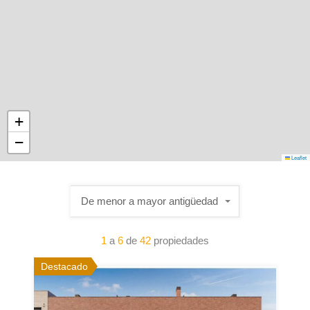
+
−
Leaflet
De menor a mayor antigüedad
1
a
6
de
42
propiedades
Destacado